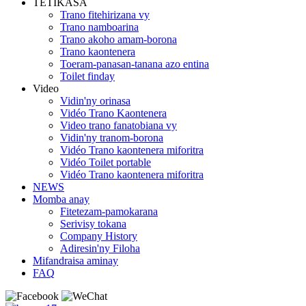
TETIKASA
Trano fitehirizana vy
Trano namboarina
Trano akoho amam-borona
Trano kaontenera
Toeram-panasan-tanana azo entina
Toilet finday
Video
Vidin'ny orinasa
Vidéo Trano Kaontenera
Video trano fanatobiana vy
Vidin'ny tranom-borona
Vidéo Trano kaontenera miforitra
Vidéo Toilet portable
Vidéo Trano kaontenera miforitra
NEWS
Momba anay
Fitetezam-pamokarana
Serivisy tokana
Company History
Adiresin'ny Filoha
Mifandraisa aminay
FAQ