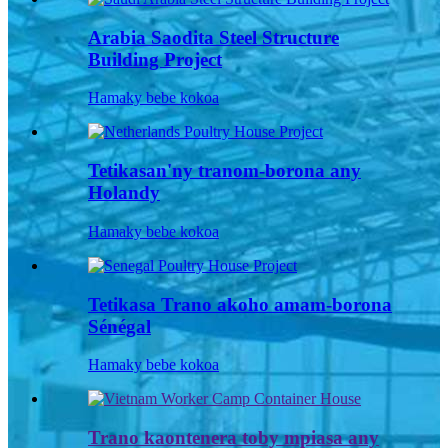
Arabia Saodita Steel Structure
Building Project
Hamaky bebe kokoa
Tetikasan'ny tranom-borona any
Holandy
Hamaky bebe kokoa
Tetikasa Trano akoho amam-borona
Sénégal
Hamaky bebe kokoa
Trano kaontenera toby mpiasa any