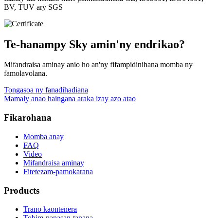
BV, TUV ary SGS
Te-hanampy Sky amin'ny endrikao?
Mifandraisa aminay anio ho an'ny fifampidinihana momba ny
famolavolana.
Tongasoa ny fanadihadiana
Mamaly anao haingana araka izay azo atao
Fikarohana
Momba anay
FAQ
Video
Mifandraisa aminay
Fitetezam-pamokarana
Products
Trano kaontenera
Tobim-panasan-tanana