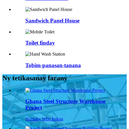
Sandwich Panel House
Toilet finday
Tobim-panasan-tanana
Ny tetikasanay farany
Ghana Steel Structure Warehouse
Project
Hamaky bebe kokoa