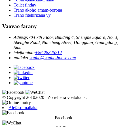
Toilet finday
Trano akoho amam-borona
Trano fitehirizana vy
Vaovao farany
Adiresy:
704 7th Floor, Building 4, Shenghe Square, No. 3,
Shenghe Road, Nancheng Street, Dongguan, Guangdong,
Sina
telefaonina:
+86 28826212
mailaka:
vanhe@vanhe-house.com
© Copyright 20102020 : Zo rehetra voatokana.
Alefaso mailaka
Facebook