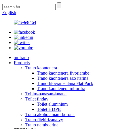
English
an-trano
Products
Trano kaontenera
Trano kaontenera fivoriambe
Trano kaontenera azo itarina
Trano fitoeran'entana Flat Pack
Trano kaontenera miforitra
Tobim-panasan-tanana
Toilet finday
Toilet aluminium
Toilet HDPE
Trano akoho amam-borona
Trano fitehirizana vy
Trano namboarina