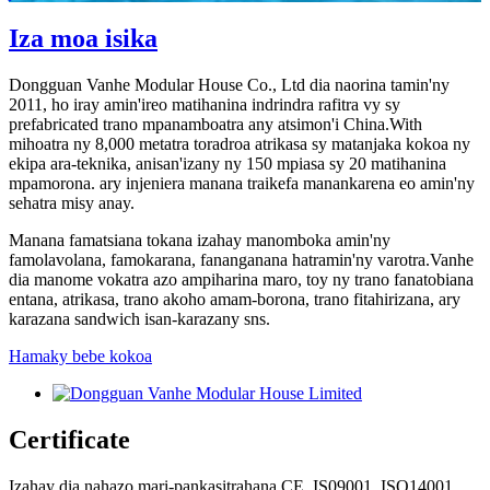
Iza moa isika
Dongguan Vanhe Modular House Co., Ltd dia naorina tamin'ny
2011, ho iray amin'ireo matihanina indrindra rafitra vy sy
prefabricated trano mpanamboatra any atsimon'i China.With
mihoatra ny 8,000 metatra toradroa atrikasa sy matanjaka kokoa ny
ekipa ara-teknika, anisan'izany ny 150 mpiasa sy 20 matihanina
mpamorona. ary injeniera manana traikefa manankarena eo amin'ny
sehatra misy anay.
Manana famatsiana tokana izahay manomboka amin'ny
famolavolana, famokarana, fananganana hatramin'ny varotra.Vanhe
dia manome vokatra azo ampiharina maro, toy ny trano fanatobiana
entana, atrikasa, trano akoho amam-borona, trano fitahirizana, ary
karazana sandwich isan-karazany sns.
Hamaky bebe kokoa
Certificate
Izahay dia nahazo mari-pankasitrahana CE, IS09001, ISO14001,